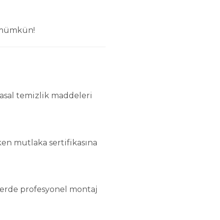
k mümkün!
yasal temizlik maddeleri
ken mutlaka sertifikasına
lerde profesyonel montaj