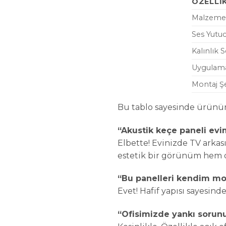
ÖZELLI
Malzeme
Ses Yutuc
Kalınlık 
Uygulama
Montaj Şe
Bu tablo sayesinde ürünün 
“Akustik keçe paneli evim
Elbette! Evinizde TV arka
estetik bir görünüm hem de
“Bu panelleri kendim mo
Evet! Hafif yapısı sayesinde
“Ofisimizde yankı sorun