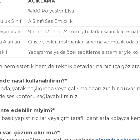
K
AÇIKLAMA
%100 Polyester Elyaf
uluk Sınıfı
A Sınıfı Ses Emicilik
Seçenekleri
9 mm, 12 mm, 24 mm gibi farklı kalınlık alternatif
 Alanları
Ofisler, evler, restoranlar, sinema ve müzik odalar
kli
Yapıştırma ya da özel sabitleme sistemleriyle ko
hem estetik hem de teknik detaylarına hızlıca göz atabi
de nasıl kullanabilirim?”
sında, yatak başlığında veya çalışma odanızın bir duva
 ses konforu sağlayabilirsiniz.
nte edebilir miyim?”
 basit yapıştırıcılar veya çift taraflı bantlarla kolayca k
u var, çözüm olur mu?”