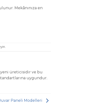
 bulunur. Mekânınıza en
yin.
eni üreticisidir ve bu
standartlarına uygundur.
Duvar Paneli Modelleri