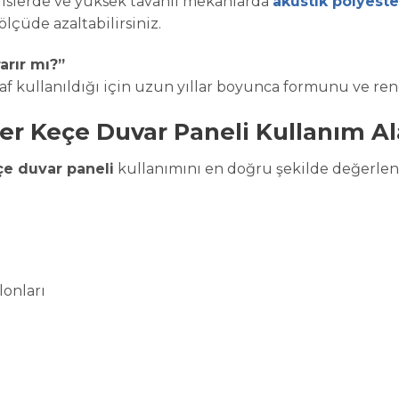
 ofislerde ve yüksek tavanlı mekanlarda
akustik polyeste
lçüde azaltabilirsiniz.
arır mı?”
lyaf kullanıldığı için uzun yıllar boyunca formunu ve ren
er Keçe Duvar Paneli Kullanım Al
çe duvar paneli
kullanımını en doğru şekilde değerlend
lonları