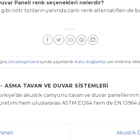
uvar Paneli renk seçenekleri nelerdir?
z gibi nötr tonların yanında canlı renk alternatifleri de
giriş
Uncategorized
içinde yayınlandı.
Kalıcı bağlantıyı
yer imlerine ekle
- ASMA TAVAN VE DUVAR SISTEMLERI
rkiye’de akustik camyünü tavan ve duvar panellerinin y
 üretimi hem uluslararası ASTM E1264 hem de EN 13964 
aneli
Akustik 