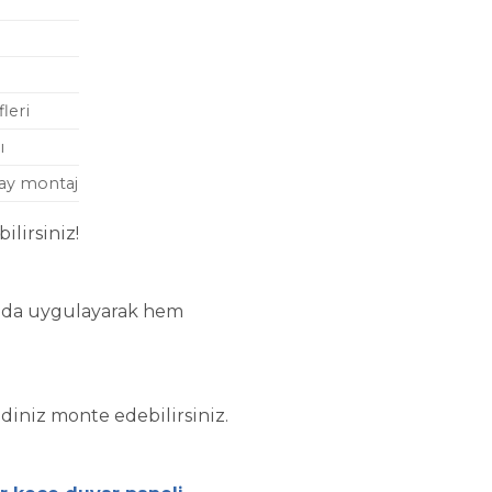
leri
ı
lay montaj
lirsiniz!
rında uygulayarak hem
endiniz monte edebilirsiniz.