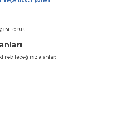
r keçe duvar paneli
gini korur.
anları
irebileceğiniz alanlar: