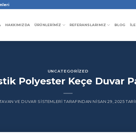
mleri
A
HAKKIMIZDA
ÜRÜNLERIMIZ
REFERANSLARIMIZ
BLOG
İL
UNCATEGORIZED
tik Polyester Keçe Duvar P
TAVAN VE DUVAR SISTEMLERI
TARAFINDAN
NISAN 29, 2025
TARI