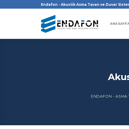
İçeriğe
Endafon - Akustik Asma Tavan ve Duvar Siste
atla
ANASAYF
Akus
ENDAFON - ASMA 