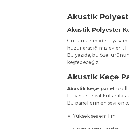
Akustik Polyest
Akustik Polyester Ke
Günümüz modern yaşamında s
huzur aradığımız evler… He
Bu yazıda, bu özel ürünün h
keşfedeceğiz.
Akustik Keçe Pan
Akustik keçe panel
, özel
Polyester elyaf kullanılara
Bu panellerin en sevilen öz
Yüksek ses emilimi