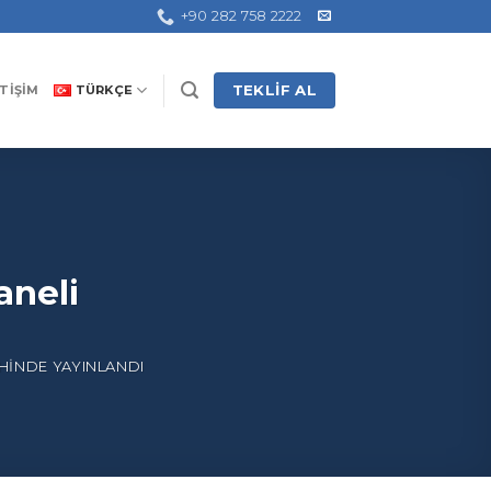
+90 282 758 2222
TEKLIF AL
ETIŞIM
TÜRKÇE
aneli
HINDE YAYINLANDI