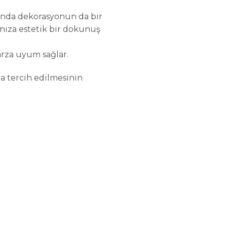
anda dekorasyonun da bir
rınıza estetik bir dokunuş
tarza uyum sağlar.
da tercih edilmesinin