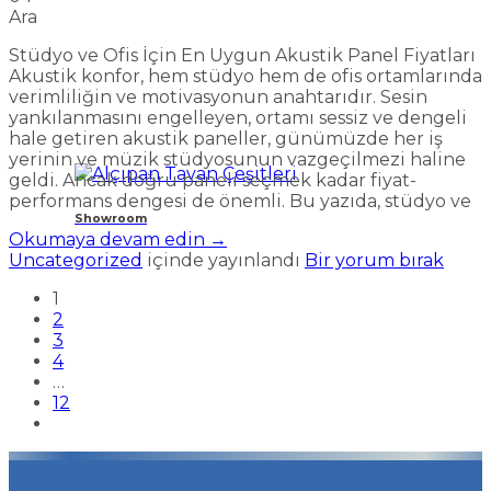
Ara
Stüdyo ve Ofis İçin En Uygun Akustik Panel Fiyatları
Akustik konfor, hem stüdyo hem de ofis ortamlarında
verimliliğin ve motivasyonun anahtarıdır. Sesin
yankılanmasını engelleyen, ortamı sessiz ve dengeli
hale getiren akustik paneller, günümüzde her iş
yerinin ve müzik stüdyosunun vazgeçilmezi haline
geldi. Ancak doğru paneli seçmek kadar fiyat-
performans dengesi de önemli. Bu yazıda, stüdyo ve
Showroom
Okumaya devam edin
→
Uncategorized
içinde yayınlandı
Bir yorum bırak
1
2
3
4
…
12