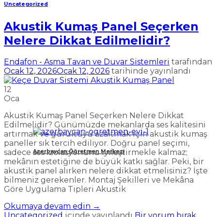
Uncategorized
Akustik Kumaş Panel Seçerken
Nelere Dikkat Edilmelidir?
Endafon - Asma Tavan ve Duvar Sistemleri
tarafından
Ocak 12, 2026
Ocak 12, 2026
tarihinde yayınlandı
12
Oca
Akustik Kumaş Panel Seçerken Nelere Dikkat
Edilmelidir? Günümüzde mekanlarda ses kalitesini
artırmak ve gürültüyü azaltmak için akustik kumaş
paneller sık tercih ediliyor. Doğru panel seçimi,
sadece ses izolasyonunu iyileştirmekle kalmaz;
Azerbaycan Öğretmen Merkezi
mekânın estetiğine de büyük katkı sağlar. Peki, bir
akustik panel alırken nelere dikkat etmelisiniz? İşte
bilmeniz gerekenler. Montaj Şekilleri ve Mekâna
Göre Uygulama Tipleri Akustik
Okumaya devam edin
→
Uncategorized
içinde yayınlandı
Bir yorum bırak