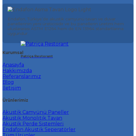
Endafon, Türkiye’de akustik camyünü tavan ve duvar
panellerinin yeni üreticisidir ve bu panellerin üretimi hem
uluslararası ASTM E1264 hem de EN 13964 standartlarına
uygundur.
Kurumsal
Patriça Restorant
Anasayfa
Hakkımızda
Referanslarımız
Blog
İletişim
Ürünlerimiz
Akustik Camyünü Paneller
Akustik Monolitik Tavan
Akustik Perde Sistemleri
Endafon Akustik Seperatörler
Tüm Ürünler