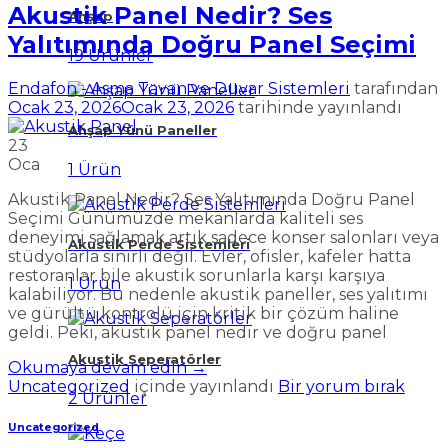
Akustik Panel Nedir? Ses
Ahşap
Yalıtımında Doğru Panel Seçimi
19 Ürünler
Endafon - Asma Tavan ve Duvar Sistemleri
tarafından
Ocak 23, 2026
Ocak 23, 2026
tarihinde yayınlandı
Ahşap Yünü Paneller
23
Oca
1 Ürün
Akustik Panel Nedir? Ses Yalıtımında Doğru Panel
Seçimi Günümüzde mekanlarda kaliteli ses
deneyimi sağlamak artık sadece konser salonları veya
Akustik Perde Sistemleri
stüdyolarla sınırlı değil. Evler, ofisler, kafeler hatta
restoranlar bile akustik sorunlarla karşı karşıya
1 Ürün
kalabiliyor. Bu nedenle akustik paneller, ses yalıtımı
ve gürültü kontrolü için kritik bir çözüm haline
geldi. Peki, akustik panel nedir ve doğru panel
Akustik Seperatörler
Okumaya devam edin
→
Uncategorized
içinde yayınlandı
Bir yorum bırak
2 Ürünler
Uncategorized