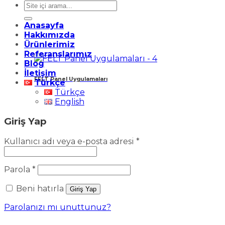
Ara:
Anasayfa
Hakkımızda
Ürünlerimiz
Referanslarımız
Blog
İletişim
FELT Panel Uygulamaları
Türkçe
Türkçe
English
Giriş Yap
Gerekli
Kullanıcı adı veya e-posta adresi
*
Gerekli
Parola
*
Beni hatırla
Giriş Yap
Parolanızı mı unuttunuz?