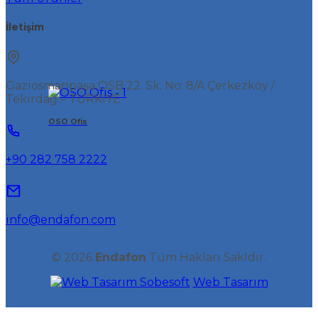
İletişim
Gaziosmanpaşa OSB 22. Sk. No: 8/A Çerkezköy /
Tekirdağ – TÜRKİYE
OSO Ofis
+90 282 758 2222
info@endafon.com
© 2026
Endafon
Tüm Hakları Sakldır.
Sobesoft
Web Tasarım