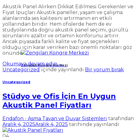
Akustik Panel Alırken Dikkat Edilmesi Gerekenler ve
Fiyat İpuçları Akustik paneller, yaşam ve çalışma
alanlarında ses kalitesini artırmanın en etkili
yollarından biridir. Hem ofislerde hem de ev
stüdyolarında doğru akustik panel seçimi, gürültü
sorunlarını azaltır ve ortamın konforunu artırır.
Ancak piyasada farklı kalite ve fiyat seçenekleri
olduğu için karar verirken bazı önemli noktaları göz
önünde
Okumaya devam edin
→
Zengilan Kongre Merkezi
Uncategorized
içinde yayınlandı
Bir yorum bırak
Uncategorized
Stüdyo ve Ofis İçin En Uygun
Akustik Panel Fiyatları
Endafon - Asma Tavan ve Duvar Sistemleri
tarafından
Aralık 4, 2025
Aralık 4, 2025
tarihinde yayınlandı
04