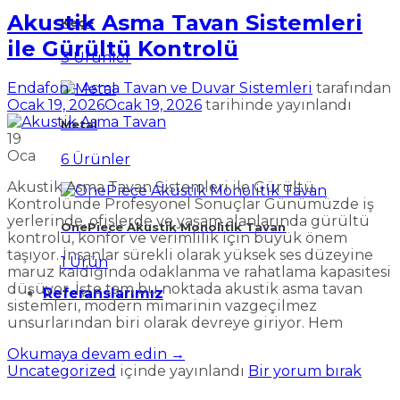
Akustik Asma Tavan Sistemleri
Keçe
ile Gürültü Kontrolü
3 Ürünler
Endafon - Asma Tavan ve Duvar Sistemleri
tarafından
Ocak 19, 2026
Ocak 19, 2026
tarihinde yayınlandı
Metal
19
Oca
6 Ürünler
Akustik Asma Tavan Sistemleri ile Gürültü
Kontrolünde Profesyonel Sonuçlar Günümüzde iş
yerlerinde, ofislerde ve yaşam alanlarında gürültü
OnePiece Akustik Monolitik Tavan
kontrolü, konfor ve verimlilik için büyük önem
taşıyor. İnsanlar sürekli olarak yüksek ses düzeyine
1 Ürün
maruz kaldığında odaklanma ve rahatlama kapasitesi
düşüyor. İşte tam bu noktada akustik asma tavan
Referanslarımız
sistemleri, modern mimarinin vazgeçilmez
unsurlarından biri olarak devreye giriyor. Hem
Okumaya devam edin
→
Uncategorized
içinde yayınlandı
Bir yorum bırak