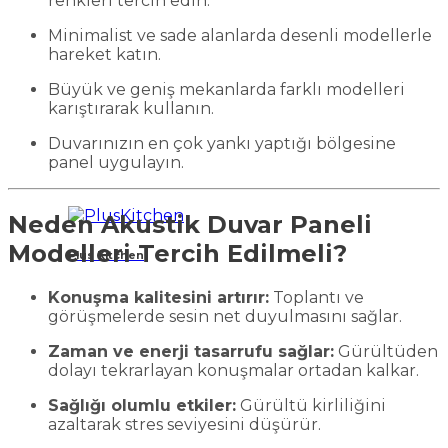
renkleri tercih edin.
Minimalist ve sade alanlarda desenli modellerle
hareket katın.
Büyük ve geniş mekanlarda farklı modelleri
karıştırarak kullanın.
Duvarınızın en çok yankı yaptığı bölgesine
panel uygulayın.
Neden Akustik Duvar Paneli
Modelleri Tercih Edilmeli?
Plus Kıtchen
Konuşma kalitesini artırır:
Toplantı ve
görüşmelerde sesin net duyulmasını sağlar.
Zaman ve enerji tasarrufu sağlar:
Gürültüden
dolayı tekrarlayan konuşmalar ortadan kalkar.
Sağlığı olumlu etkiler:
Gürültü kirliliğini
azaltarak stres seviyesini düşürür.