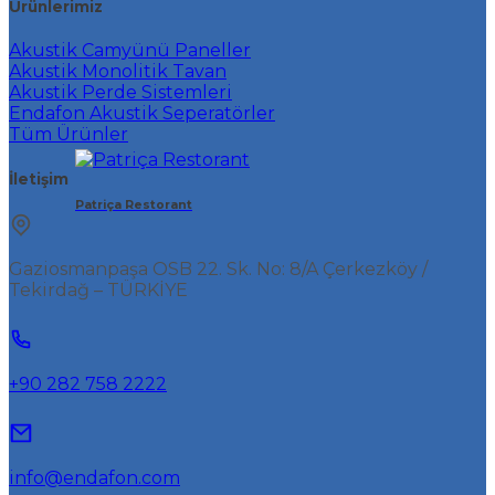
Ürünlerimiz
Akustik Camyünü Paneller
Akustik Monolitik Tavan
Akustik Perde Sistemleri
Endafon Akustik Seperatörler
Tüm Ürünler
İletişim
Patriça Restorant
Gaziosmanpaşa OSB 22. Sk. No: 8/A Çerkezköy /
Tekirdağ – TÜRKİYE
+90 282 758 2222
info@endafon.com