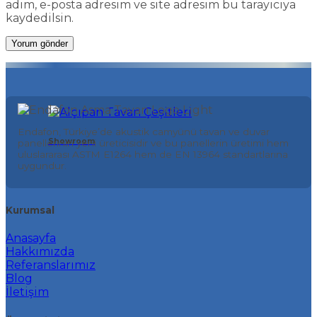
adım, e-posta adresim ve site adresim bu tarayıcıya
kaydedilsin.
Endafon, Türkiye’de akustik camyünü tavan ve duvar
Showroom
panellerinin yeni üreticisidir ve bu panellerin üretimi hem
uluslararası ASTM E1264 hem de EN 13964 standartlarına
uygundur.
Kurumsal
Anasayfa
Hakkımızda
Referanslarımız
Blog
İletişim