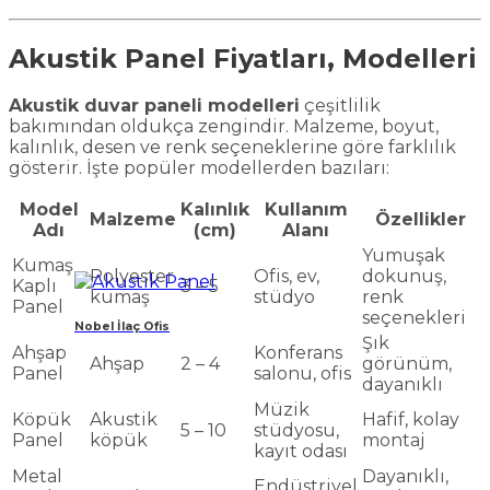
Akustik Panel Fiyatları, Modelleri
Akustik duvar paneli modelleri
çeşitlilik
bakımından oldukça zengindir. Malzeme, boyut,
kalınlık, desen ve renk seçeneklerine göre farklılık
gösterir. İşte popüler modellerden bazıları:
Model
Kalınlık
Kullanım
Malzeme
Özellikler
Adı
(cm)
Alanı
Yumuşak
Kumaş
Polyester
Ofis, ev,
dokunuş,
Kaplı
3 – 5
kumaş
stüdyo
renk
Panel
seçenekleri
Nobel İlaç Ofis
Şık
Ahşap
Konferans
Ahşap
2 – 4
görünüm,
Panel
salonu, ofis
dayanıklı
Müzik
Köpük
Akustik
Hafif, kolay
5 – 10
stüdyosu,
Panel
köpük
montaj
kayıt odası
Metal
Dayanıklı,
Endüstriyel