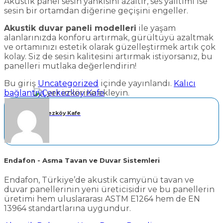
Akustik panel sesin yankısını azaltır, ses yalıtımı ise
sesin bir ortamdan diğerine geçişini engeller.
Akustik duvar paneli modelleri
ile yaşam
alanlarınızda konforu artırmak, gürültüyü azaltmak
ve ortamınızı estetik olarak güzelleştirmek artık çok
kolay. Siz de sesin kalitesini artırmak istiyorsanız, bu
panelleri mutlaka değerlendirin!
Bu giriş
Uncategorized
içinde yayınlandı.
Kalıcı
bağlantıyı
yer imlerine ekleyin.
Çerkezköy Kafe
Endafon - Asma Tavan ve Duvar Sistemleri
Endafon, Türkiye’de akustik camyünü tavan ve
duvar panellerinin yeni üreticisidir ve bu panellerin
üretimi hem uluslararası ASTM E1264 hem de EN
13964 standartlarına uygundur.