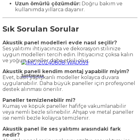
Uzun ömürlü çözümdür:
Doğru bakım ve
kullanımda yıllarca dayanır.
Sık Sorulan Sorular
Akustik panel modelleri evde nasıl seçilir?
Ses yalıtımı ihtiyacınıza ve dekorasyon stilinize
uygun modelleri tercih edin. İhtiyacınız çoksa kalın
ve yoğun paneller daha etkili olur.
Akustik paneli kendim montaj yapabilir miyim?
SunExpress
Evet, basit yapışkanlı modeller kolayca duvara
uygulanabilir. Daha büyük paneller için profesyonel
destek alınması önerilir.
Paneller temizlenebilir mi?
Kumaş ve köpük paneller hafifçe vakumlanabilir
veya nemli bezle silinebilir. Ahşap ve metal paneller
ise nemli bezle kolayca temizlenir.
Akustik panel ile ses yalıtımı arasındaki fark
nedir?