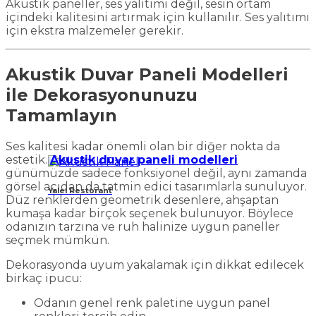
Akustik paneller, ses yalıtımı değil, sesin ortam
içindeki kalitesini artırmak için kullanılır. Ses yalıtımı
için ekstra malzemeler gerekir.
Akustik Duvar Paneli Modelleri
ile Dekorasyonunuzu
Tamamlayın
Ses kalitesi kadar önemli olan bir diğer nokta da
estetik.
Akustik duvar paneli modelleri
günümüzde sadece fonksiyonel değil, aynı zamanda
görsel açıdan da tatmin edici tasarımlarla sunuluyor.
Yalel Restorant
Düz renklerden geometrik desenlere, ahşaptan
kumaşa kadar birçok seçenek bulunuyor. Böylece
odanızın tarzına ve ruh halinize uygun paneller
seçmek mümkün.
Dekorasyonda uyum yakalamak için dikkat edilecek
birkaç ipucu:
Odanın genel renk paletine uygun panel