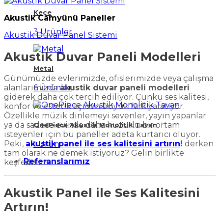
Keçe
Akustik Camyünü Paneller
3 Ürünler
Akustik Duvar Panel Sistemi
Akustik Duvar Paneli Modelleri
Metal
Günümüzde evlerimizde, ofislerimizde veya çalışma
alanlarımızda
akustik duvar paneli modelleri
6 Ürünler
giderek daha çok tercih ediliyor. Çünkü ses kalitesi,
konfor ve estetik açıdan büyük fark yaratıyor.
Özellikle müzik dinlemeyi sevenler, yayın yapanlar
ya da sadece evinde daha huzurlu bir ortam
OnePiece Akustik Monolitik Tavan
isteyenler için bu paneller adeta kurtarıcı oluyor.
Peki,
akustik panel ile ses kalitesini artırın
!
derken
1 Ürün
tam olarak ne demek istiyoruz? Gelin birlikte
Referanslarımız
keşfedelim.
Akustik Panel ile Ses Kalitesini
Artırın!