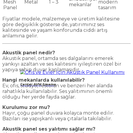
Mesh
Metal
1 – 3
modern
mekanlar
Panel
tasarım
Fiyatlar modele, malzemeye ve üretim kalitesine
göre değişiklik gösterse de, yatırımınız ses
kalitesinde ve yaşam konforunda ciddi artış
anlamına gelir.
Akustik panel nedir?
Akustik panel, ortamda ses dalgalarını emerek
yankıyı azaltan ve ses kalitesini iyileştiren özel bir
yapıya sahip duvar kaplamasıdır.
Hangi mekanlarda kullanılabilir?
Center AVM Sinema
Ev, ofis, stüdyo, restoran ve benzeri her alanda
rahatlıkla kullanılabilir. Ses yalıtımının önemli
olduğu her yerde fayda sağlar.
Kurulumu zor mu?
Hayır, çoğu panel duvara kolayca monte edilir.
Bazıları ise yapışkanlı veya çıtalarla takılabilir.
Akustik panel ses yalıtımı sağlar mı?