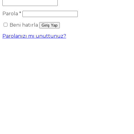
Gerekli
Parola
*
Beni hatırla
Giriş Yap
Parolanızı mı unuttunuz?