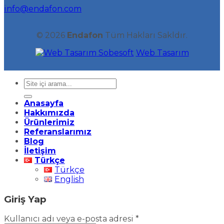
info@endafon.com
© 2026
Endafon
Tüm Hakları Sakldır.
Sobesoft
Web Tasarım
Ara:
Anasayfa
Hakkımızda
Ürünlerimiz
Referanslarımız
Blog
İletişim
Türkçe
Türkçe
English
Giriş Yap
Gerekli
Kullanıcı adı veya e-posta adresi
*