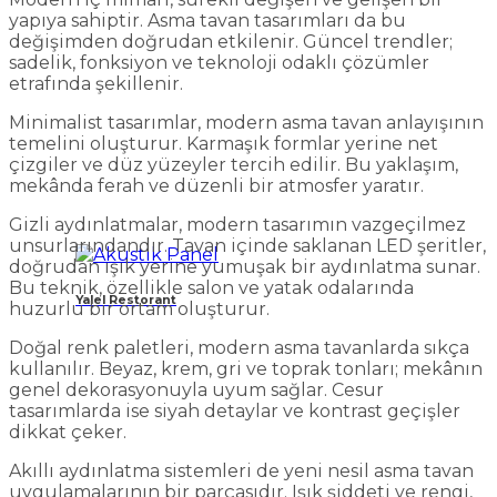
yapıya sahiptir. Asma tavan tasarımları da bu
değişimden doğrudan etkilenir. Güncel trendler;
sadelik, fonksiyon ve teknoloji odaklı çözümler
etrafında şekillenir.
Minimalist tasarımlar, modern asma tavan anlayışının
temelini oluşturur. Karmaşık formlar yerine net
çizgiler ve düz yüzeyler tercih edilir. Bu yaklaşım,
mekânda ferah ve düzenli bir atmosfer yaratır.
Gizli aydınlatmalar, modern tasarımın vazgeçilmez
unsurlarındandır. Tavan içinde saklanan LED şeritler,
doğrudan ışık yerine yumuşak bir aydınlatma sunar.
Bu teknik, özellikle salon ve yatak odalarında
Yalel Restorant
huzurlu bir ortam oluşturur.
Doğal renk paletleri, modern asma tavanlarda sıkça
kullanılır. Beyaz, krem, gri ve toprak tonları; mekânın
genel dekorasyonuyla uyum sağlar. Cesur
tasarımlarda ise siyah detaylar ve kontrast geçişler
dikkat çeker.
Akıllı aydınlatma sistemleri de yeni nesil asma tavan
uygulamalarının bir parçasıdır. Işık şiddeti ve rengi,