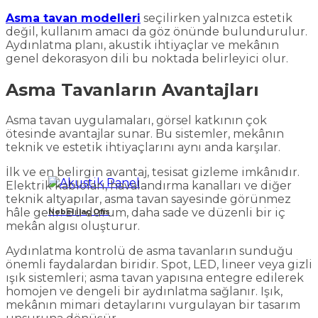
Asma tavan modelleri
seçilirken yalnızca estetik
değil, kullanım amacı da göz önünde bulundurulur.
Aydınlatma planı, akustik ihtiyaçlar ve mekânın
genel dekorasyon dili bu noktada belirleyici olur.
Asma Tavanların Avantajları
Asma tavan uygulamaları, görsel katkının çok
ötesinde avantajlar sunar. Bu sistemler, mekânın
teknik ve estetik ihtiyaçlarını aynı anda karşılar.
İlk ve en belirgin avantaj, tesisat gizleme imkânıdır.
Elektrik kabloları, havalandırma kanalları ve diğer
teknik altyapılar, asma tavan sayesinde görünmez
hâle gelir. Bu durum, daha sade ve düzenli bir iç
Nobel İlaç Ofis
mekân algısı oluşturur.
Aydınlatma kontrolü de asma tavanların sunduğu
önemli faydalardan biridir. Spot, LED, lineer veya gizli
ışık sistemleri; asma tavan yapısına entegre edilerek
homojen ve dengeli bir aydınlatma sağlanır. Işık,
mekânın mimari detaylarını vurgulayan bir tasarım