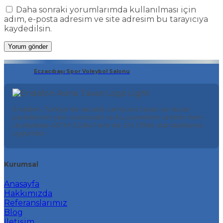
Daha sonraki yorumlarımda kullanılması için
adım, e-posta adresim ve site adresim bu tarayıcıya
kaydedilsin.
Eczacıbaşı Spor Voleybol Salonu
Endafon, Türkiye’de akustik camyünü tavan ve duvar
panellerinin yeni üreticisidir ve bu panellerin üretimi hem
uluslararası ASTM E1264 hem de EN 13964 standartlarına
uygundur.
Kurumsal
Anasayfa
Hakkımızda
Referanslarımız
Blog
İletişim