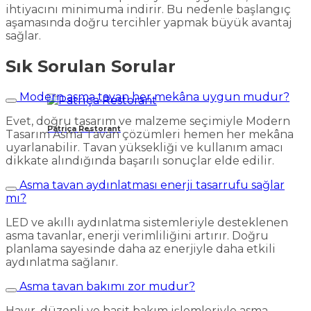
ihtiyacını minimuma indirir. Bu nedenle başlangıç
aşamasında doğru tercihler yapmak büyük avantaj
sağlar.
Sık Sorulan Sorular
Modern asma tavan her mekâna uygun mudur?
Evet, doğru tasarım ve malzeme seçimiyle Modern
Patriça Restorant
Tasarım Asma Tavan çözümleri hemen her mekâna
uyarlanabilir. Tavan yüksekliği ve kullanım amacı
dikkate alındığında başarılı sonuçlar elde edilir.
Asma tavan aydınlatması enerji tasarrufu sağlar
mı?
LED ve akıllı aydınlatma sistemleriyle desteklenen
asma tavanlar, enerji verimliliğini artırır. Doğru
planlama sayesinde daha az enerjiyle daha etkili
aydınlatma sağlanır.
Asma tavan bakımı zor mudur?
Hayır, düzenli ve basit bakım işlemleriyle asma