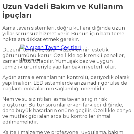
Uzun Vadeli Bakım ve Kullanım
İpuçları
Asma tavan sistemleri, doğru kullanıldığında uzun
yıllar sorunsuz hizmet verir. Bunun için bazı temel
noktalara dikkat etmek gerekir.
Düzenli temizlik, tavan yüzeylerinin estetik
görünümünü korur. Özellikle açık renkli paneller,
Showroom
zamanla toz tutabilir. Yumuşak bez ve uygun
temizlik ürünleriyle yapılan bakım yeterli olur.
Aydınlatma elemanlarının kontrolü, periyodik olarak
yapılmalıdır. LED sistemlerde arıza nadir görülse de
bağlantı noktalarının sağlamlığı önemlidir.
Nem ve su sızıntıları, asma tavanlar için risk
oluşturur. Bu tür sorunlar erken fark edildiğinde,
daha büyük hasarların önüne geçilir. Özellikle banyo
ve mutfak gibi alanlarda bu kontroller ihmal
edilmemelidir.
Kaliteli malzeme ve profesyonel uygulama, bakım