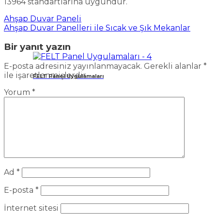
13964 standartlarına uygundur.
Ahşap Duvar Paneli
Ahşap Duvar Panelleri ile Sıcak ve Şık Mekanlar
Bir yanıt yazın
E-posta adresiniz yayınlanmayacak.
Gerekli alanlar
*
ile işaretlenmişlerdir
FELT Panel Uygulamaları
Yorum
*
Ad
*
E-posta
*
İnternet sitesi