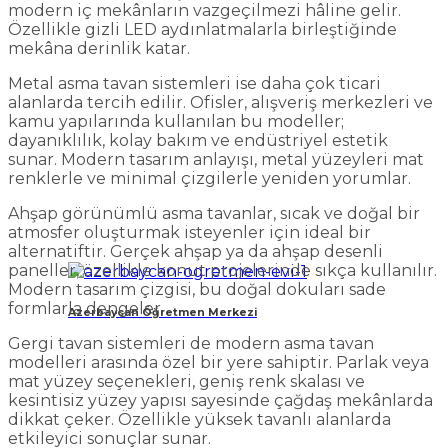
modern iç mekânların vazgeçilmezi hâline gelir.
Özellikle gizli LED aydınlatmalarla birleştiğinde
mekâna derinlik katar.
Metal asma tavan sistemleri ise daha çok ticari
alanlarda tercih edilir. Ofisler, alışveriş merkezleri ve
kamu yapılarında kullanılan bu modeller;
dayanıklılık, kolay bakım ve endüstriyel estetik
sunar. Modern tasarım anlayışı, metal yüzeyleri mat
renklerle ve minimal çizgilerle yeniden yorumlar.
Ahşap görünümlü asma tavanlar, sıcak ve doğal bir
atmosfer oluşturmak isteyenler için ideal bir
alternatiftir. Gerçek ahşap ya da ahşap desenli
paneller, özellikle konut projelerinde sıkça kullanılır.
Modern tasarım çizgisi, bu doğal dokuları sade
formlarla dengeler.
Azerbaycan Öğretmen Merkezi
Gergi tavan sistemleri de modern asma tavan
modelleri arasında özel bir yere sahiptir. Parlak veya
mat yüzey seçenekleri, geniş renk skalası ve
kesintisiz yüzey yapısı sayesinde çağdaş mekânlarda
dikkat çeker. Özellikle yüksek tavanlı alanlarda
etkileyici sonuçlar sunar.