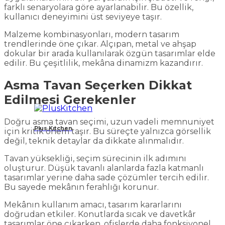
farklı senaryolara göre ayarlanabilir. Bu özellik,
kullanıcı deneyimini üst seviyeye taşır.
Malzeme kombinasyonları, modern tasarım
trendlerinde öne çıkar. Alçıpan, metal ve ahşap
dokular bir arada kullanılarak özgün tasarımlar elde
edilir. Bu çeşitlilik, mekâna dinamizm kazandırır.
Asma Tavan Seçerken Dikkat
Edilmesi Gerekenler
Doğru asma tavan seçimi, uzun vadeli memnuniyet
Plus Kıtchen
için kritik önem taşır. Bu süreçte yalnızca görsellik
değil, teknik detaylar da dikkate alınmalıdır.
Tavan yüksekliği, seçim sürecinin ilk adımını
oluşturur. Düşük tavanlı alanlarda fazla katmanlı
tasarımlar yerine daha sade çözümler tercih edilir.
Bu sayede mekânın ferahlığı korunur.
Mekânın kullanım amacı, tasarım kararlarını
doğrudan etkiler. Konutlarda sıcak ve davetkâr
tasarımlar öne çıkarken, ofislerde daha fonksiyonel