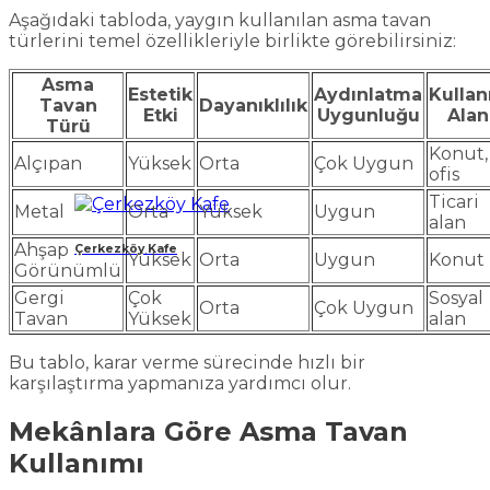
Aşağıdaki tabloda, yaygın kullanılan asma tavan
türlerini temel özellikleriyle birlikte görebilirsiniz:
Asma
Estetik
Aydınlatma
Kulla
Tavan
Dayanıklılık
Etki
Uygunluğu
Alan
Türü
Konut,
Alçıpan
Yüksek
Orta
Çok Uygun
ofis
Ticari
Metal
Orta
Yüksek
Uygun
alan
Ahşap
Çerkezköy Kafe
Yüksek
Orta
Uygun
Konut
Görünümlü
Gergi
Çok
Sosyal
Orta
Çok Uygun
Tavan
Yüksek
alan
Bu tablo, karar verme sürecinde hızlı bir
karşılaştırma yapmanıza yardımcı olur.
Mekânlara Göre Asma Tavan
Kullanımı