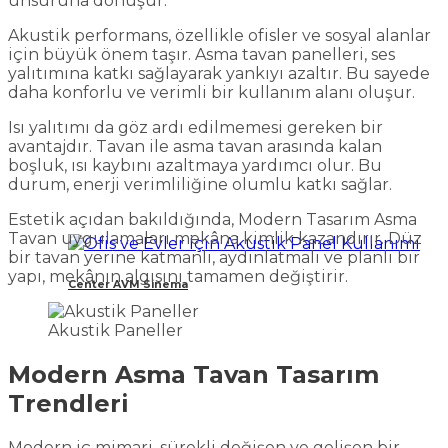
unsuruna dönüşür.
Akustik performans, özellikle ofisler ve sosyal alanlar
için büyük önem taşır. Asma tavan panelleri, ses
yalıtımına katkı sağlayarak yankıyı azaltır. Bu sayede
daha konforlu ve verimli bir kullanım alanı oluşur.
Isı yalıtımı da göz ardı edilmemesi gereken bir
avantajdır. Tavan ile asma tavan arasında kalan
boşluk, ısı kaybını azaltmaya yardımcı olur. Bu
durum, enerji verimliliğine olumlu katkı sağlar.
Estetik açıdan bakıldığında, Modern Tasarım Asma
Tavan uygulamaları mekâna kimlik kazandırır. Düz
bir tavan yerine katmanlı, aydınlatmalı ve planlı bir
yapı, mekânın algısını tamamen değiştirir.
Center AVM Sinema
Akustik Paneller
Modern Asma Tavan Tasarım
Trendleri
Modern iç mimari, sürekli değişen ve gelişen bir