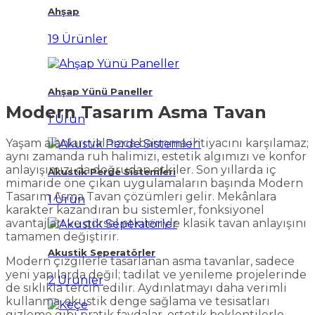
Ahşap
19 Ürünler
Ahşap Yünü Paneller
Modern Tasarım Asma Tavan
1 Ürün
Yaşam alanları yalnızca barınma ihtiyacını karşılamaz;
aynı zamanda ruh halimizi, estetik algımızı ve konfor
anlayışımızı da doğrudan etkiler. Son yıllarda iç
Akustik Perde Sistemleri
mimaride öne çıkan uygulamaların başında Modern
Tasarım Asma Tavan çözümleri gelir. Mekânlara
1 Ürün
karakter kazandıran bu sistemler, fonksiyonel
avantajları ve görsel etkileriyle klasik tavan anlayışını
tamamen değiştirir.
Akustik Seperatörler
Modern çizgilerle tasarlanan asma tavanlar, sadece
yeni yapılarda değil; tadilat ve yenileme projelerinde
2 Ürünler
de sıklıkla tercih edilir. Aydınlatmayı daha verimli
kullanma, akustik denge sağlama ve tesisatları
gizleme gibi pratik faydalar, estetik beklentilerle