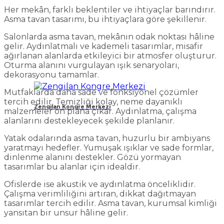
Her mekân, farklı beklentiler ve ihtiyaçlar barındırır.
Asma tavan tasarımı, bu ihtiyaçlara göre şekillenir.
Salonlarda asma tavan, mekânın odak noktası hâline
gelir. Aydınlatmalı ve kademeli tasarımlar, misafir
ağırlanan alanlarda etkileyici bir atmosfer oluşturur.
Oturma alanını vurgulayan ışık senaryoları,
dekorasyonu tamamlar.
Mutfaklarda daha sade ve fonksiyonel çözümler
tercih edilir. Temizliği kolay, neme dayanıklı
Zengilan Kongre Merkezi
malzemeler ön plana çıkar. Aydınlatma, çalışma
alanlarını destekleyecek şekilde planlanır.
Yatak odalarında asma tavan, huzurlu bir ambiyans
yaratmayı hedefler. Yumuşak ışıklar ve sade formlar,
dinlenme alanını destekler. Gözü yormayan
tasarımlar bu alanlar için idealdir.
Ofislerde ise akustik ve aydınlatma önceliklidir.
Çalışma verimliliğini artıran, dikkat dağıtmayan
tasarımlar tercih edilir. Asma tavan, kurumsal kimliği
yansıtan bir unsur hâline gelir.