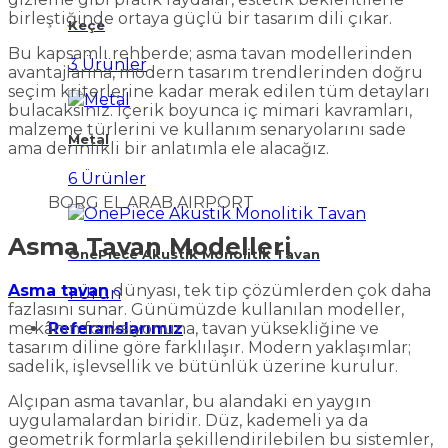
birleştiğinde ortaya güçlü bir tasarım dili çıkar.
Keçe
Bu kapsamlı rehberde; asma tavan modellerinden
3 Ürünler
avantajlarına, modern tasarım trendlerinden doğru
seçim kriterlerine kadar merak edilen tüm detayları
bulacaksınız. İçerik boyunca iç mimari kavramları,
malzeme türlerini ve kullanım senaryolarını sade
Metal
ama derinlikli bir anlatımla ele alacağız.
6 Ürünler
BORG EL ARAB AIRPORT
Asma Tavan Modelleri
OnePiece Akustik Monolitik Tavan
Asma tavan
dünyası, tek tip çözümlerden çok daha
1 Ürün
fazlasını sunar. Günümüzde kullanılan modeller,
mekânın fonksiyonuna, tavan yüksekliğine ve
Referanslarımız
tasarım diline göre farklılaşır. Modern yaklaşımlar;
sadelik, işlevsellik ve bütünlük üzerine kurulur.
Alçıpan asma tavanlar, bu alandaki en yaygın
uygulamalardan biridir. Düz, kademeli ya da
geometrik formlarla şekillendirilebilen bu sistemler,