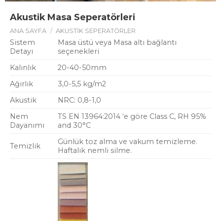
Akustik Masa Seperatörleri
ANA SAYFA
/
AKUSTIK SEPERATÖRLER
Sistem
Masa üstü veya Masa altı bağlantı
Detayı
seçenekleri
Kalınlık
20-40-50mm
Ağırlık
3,0-5,5 kg/m2
Akustik
NRC: 0,8-1,0
Nem
TS EN 13964:2014 ‘e göre Class C, RH 95%
Dayanımı
and 30°C
Günlük toz alma ve vakum temizleme.
Temizlik
Haftalık nemli silme.