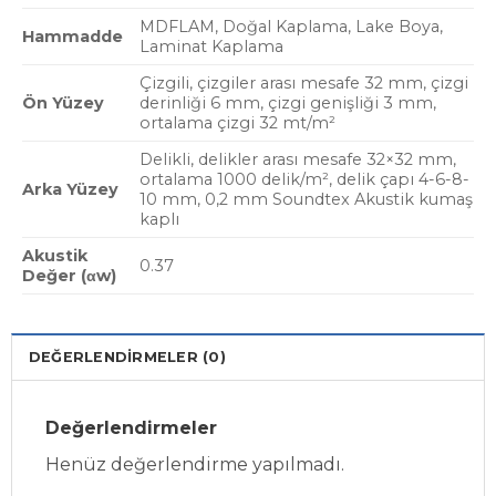
MDFLAM, Doğal Kaplama, Lake Boya,
Hammadde
Laminat Kaplama
Çizgili, çizgiler arası mesafe 32 mm, çizgi
Ön Yüzey
derinliği 6 mm, çizgi genişliği 3 mm,
ortalama çizgi 32 mt/m²
Delikli, delikler arası mesafe 32×32 mm,
ortalama 1000 delik/m², delik çapı 4-6-8-
Arka Yüzey
10 mm, 0,2 mm Soundtex Akustik kumaş
kaplı
Akustik
0.37
Değer (αw)
DEĞERLENDIRMELER (0)
Değerlendirmeler
Henüz değerlendirme yapılmadı.