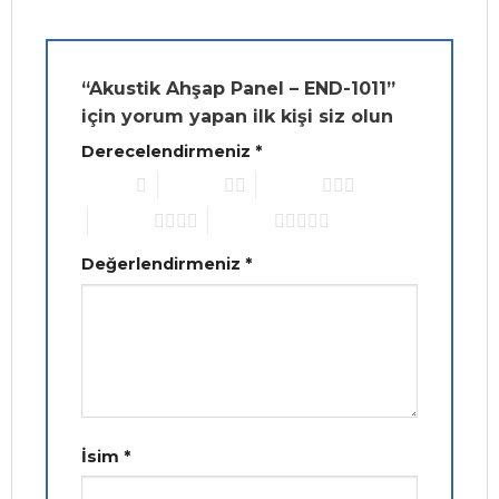
“Akustik Ahşap Panel – END-1011”
için yorum yapan ilk kişi siz olun
Derecelendirmeniz
*
1/5 yıldız
2/5 yıldız
3/5 yıldız
4/5 yıldız
5/5 yıldız
Değerlendirmeniz
*
İsim
*