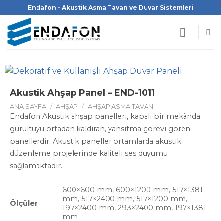
İçeriğe
Endafon - Akustik Asma Tavan ve Duvar Sistemleri
atla
Akustik Ahşap Panel – END-1011
ANA SAYFA
/
AHŞAP
/
AHŞAP ASMA TAVAN
Endafon Akustik ahşap panelleri, kapalı bir mekânda
gürültüyü ortadan kaldıran, yansıtma görevi gören
panellerdir. Akustik paneller ortamlarda akustik
düzenleme projelerinde kaliteli ses duyumu
sağlamaktadır.
600×600 mm, 600×1200 mm, 517×1381
mm, 517×2400 mm, 517×1200 mm,
Ölçüler
197×2400 mm, 293×2400 mm, 197×1381
mm